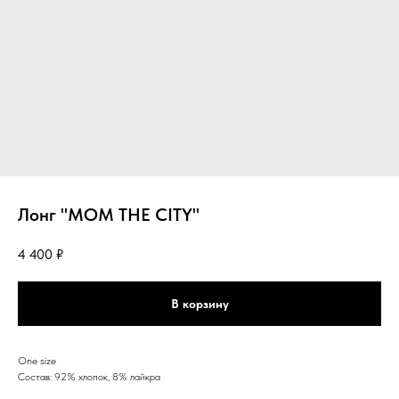
Лонг "MOM THE CITY"
4 400
₽
В корзину
One size
Состав: 92% хлопок, 8% лайкра